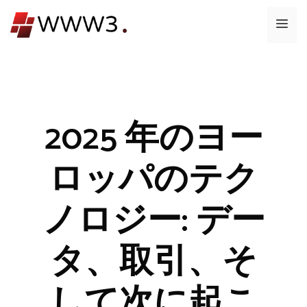
コ
メ
ン
テ
ニ
ン
ツ
ュ
へ
ス
2025 年のヨー
ー
キ
ッ
ロッパのテク
プ
ノロジー: デー
タ、取引、そ
して次に起こ