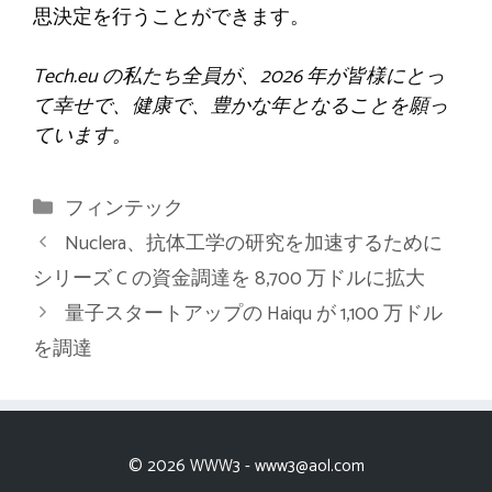
思決定を行うことができます。
Tech.eu の私たち全員が、2026 年が皆様にとっ
て幸せで、健康で、豊かな年となることを願っ
ています。
カ
フィンテック
テ
Nuclera、抗体工学の研究を加速するために
ゴ
シリーズ C の資金調達を 8,700 万ドルに拡大
リ
量子スタートアップの Haiqu が 1,100 万ドル
ー
を調達
© 2026 WWW3 -
www3@aol.com