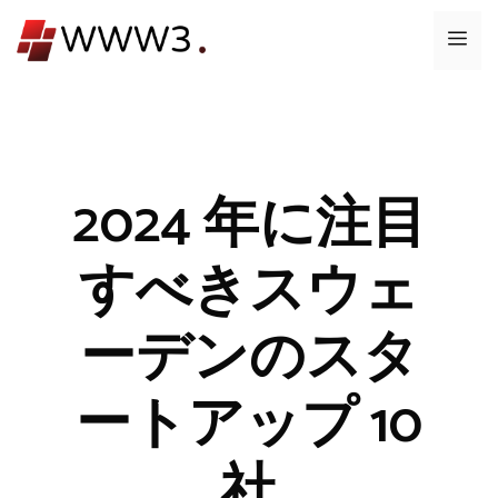
コ
メ
ン
テ
ニ
ン
ツ
ュ
へ
ス
2024 年に注目
ー
キ
ッ
すべきスウェ
プ
ーデンのスタ
ートアップ 10
社