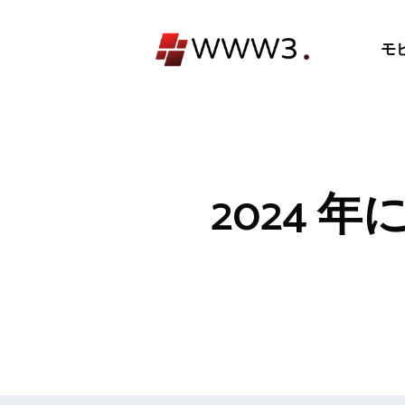
コ
ン
モ
テ
ン
ツ
へ
ス
キ
2024
ッ
プ