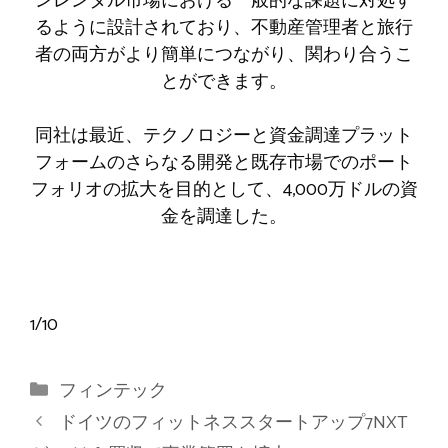
ンレンタル市場における一般的な課題に対処す
るように設計されており、不動産管理者と旅行
者の両方がより簡単につながり、関わり合うこ
とができます。
同社は最近、テクノロジーと資金調達プラット
フォームのさらなる開発と既存市場でのポート
フォリオの拡大を目的として、4,000万ドルの資
金を調達した。
1
/
10
カ
フィンテック
テ
ドイツのフィットネススタートアップ7NXT
ゴ