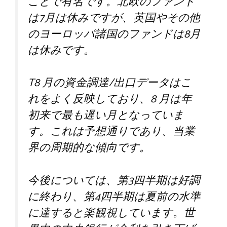
ことで有名です。北欧のファンド
は7月は休みですが、英国やその他
のヨーロッパ諸国のファンドは8月
は休みです。
T
8 月の資金調達/出口データはこ
れをよく反映しており、8 月は年
初来で最も遅い月となっていま
す。これは予想通りであり、当業
界の周期的な傾向です。
今後については、第3四半期は好調
に終わり、第4四半期は夏前の水準
に達すると楽観視しています。世