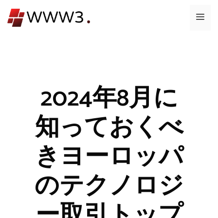
コ
メ
ン
テ
ニ
ン
ツ
ュ
へ
ス
2024年8月に
ー
キ
ッ
知っておくべ
プ
きヨーロッパ
のテクノロジ
ー取引トップ