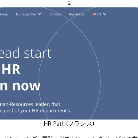
2
HR Path (フランス)