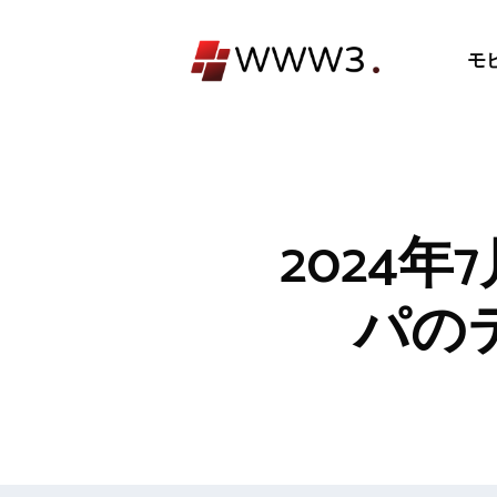
コ
ン
モ
テ
ン
ツ
へ
ス
キ
2024
ッ
プ
パの