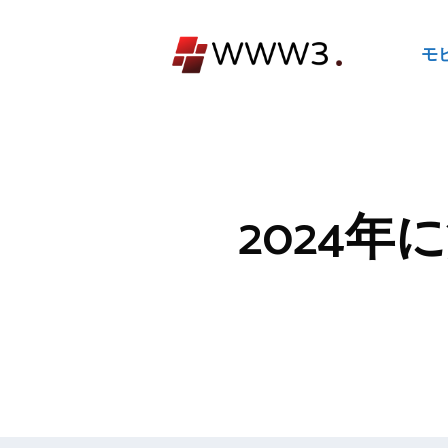
コ
ン
モ
テ
ン
ツ
へ
ス
キ
2024
ッ
プ