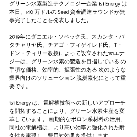
グリーン水素製造テクノロジー企業
1s1 Energy は
本日、140 万ドルの Seed 資金調達ラウンドが無
事完了したことを発表しました。
2019年にダニエル・ソベック氏、スカンタ・バ
タチャリヤ氏、チアゴ・フィゲイレド氏、T・
ドン・ティリー教授によって設立された1s1エナ
ジーは、グリーン水素の製造を目指している
の
手頃な価格、効率的、拡張性のある
次のような
業界向けのソリューション
脱炭素化にとって重
要です。
1s1 Energy は、電解槽技術への新しいアプローチ
を開拓することにより、グリーン水素生産を変
革しています。
画期的なボロン系材料の活用
、
同社の電解槽は、より高い効率と強化された耐
久性を実現し、費用対効果を提供します。