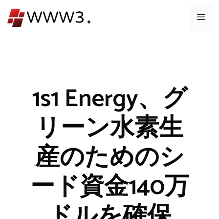
コ
メ
ン
テ
ニ
ン
ツ
ュ
へ
ス
1s1 Energy、グ
ー
キ
ッ
リーン水素生
プ
産のためのシ
ード資金140万
ドルを確保