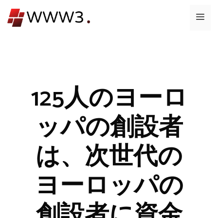
コ
メ
ン
テ
ニ
ン
ツ
ュ
へ
ス
125人のヨーロ
ー
キ
ッ
ッパの創設者
プ
は、次世代の
ヨーロッパの
創設者に資金