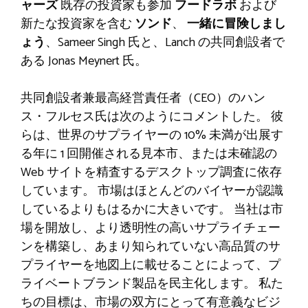
ャーズ
既存の投資家も参加
フードラボ
および
新たな投資家を含む
ソンド
、
一緒に冒険しまし
ょう
、Sameer Singh 氏と、Lanch の共同創設者で
ある Jonas Meynert 氏。
共同創設者兼最高経営責任者（CEO）のハン
ス・フルセス氏は次のようにコメントした。 彼
らは、世界のサプライヤーの 10% 未満が出展す
る年に 1 回開催される見本市、または未確認の
Web サイトを精査するデスクトップ調査に依存
しています。 市場はほとんどのバイヤーが認識
しているよりもはるかに大きいです。 当社は市
場を開放し、より透明性の高いサプライチェー
ンを構築し、あまり知られていない高品質のサ
プライヤーを地図上に載せることによって、プ
ライベートブランド製品を民主化します。 私た
ちの目標は、市場の双方にとって有意義なビジ