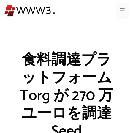
コ
メ
ン
テ
ニ
ン
ツ
ュ
へ
ス
食料調達プラ
ー
キ
ッ
ットフォーム
プ
Torg が 270 万
ユーロを調達
Seed