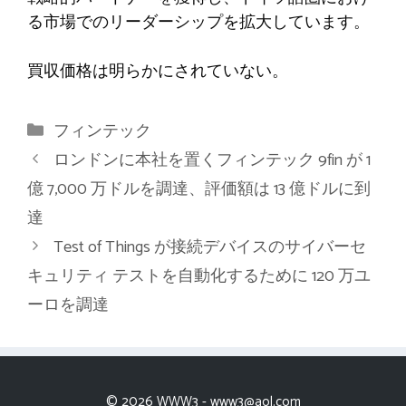
る市場でのリーダーシップを拡大しています。
買収価格は明らかにされていない。
カ
フィンテック
テ
ロンドンに本社を置くフィンテック 9fin が 1
ゴ
億 7,000 万ドルを調達、評価額は 13 億ドルに到
リ
達
ー
Test of Things が接続デバイスのサイバーセ
キュリティ テストを自動化するために 120 万ユ
ーロを調達
© 2026 WWW3 -
www3@aol.com