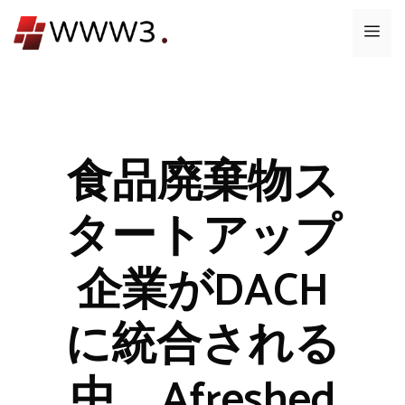
コ
メ
ン
テ
ニ
ン
ツ
ュ
へ
ス
食品廃棄物ス
ー
キ
ッ
タートアップ
プ
企業がDACH
に統合される
中、Afreshed