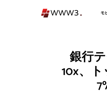
コ
ン
モ
テ
ン
ツ
へ
ス
キ
銀行テ
ッ
プ
10x、
7