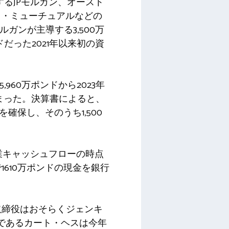
るJPモルガン、オースト
ド・ミューチュアルなどの
ガンが主導する3,500万
ドだった2021年以来初の資
960万ポンドから2023年
どまった。決算書によると、
を確保し、そのうち1,500
業キャッシュフローの時点
610万ポンドの現金を銀行
た取締役はおそらくジェンキ
者であるカート・ヘスは今年