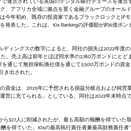
ェアで運営されている英国のデジタル銀行チェースを運営す
ク、アフリカ全域に拠点を置く金融グループのオール
は今年初め、既存の投資家であるブラックロックとJPモル
表した。これは、10x Bankingの評価額が約6億ポン
ールディングスの数字によると、同社の損失は2022年度の5,
少した。売上高は前年とほぼ同水準の2,180万ポンドにと
資家を通じて無担保転換社債を通じて3,500万ポンドの資金
に引き出された。
の資金は、2025年に予想される損益分岐点および純営
営に充てられる」としている。同社は2023年末時点で1
1人から327人に削減されたが、最も高額の報酬を得てい
報酬を得ていた。10xの最高執行責任者兼最高財務責任