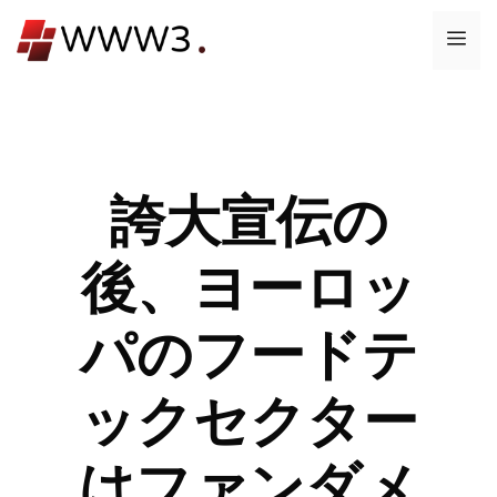
コ
メ
ン
テ
ニ
ン
ツ
ュ
へ
ス
誇大宣伝の
ー
キ
ッ
後、ヨーロッ
プ
パのフードテ
ックセクター
はファンダメ