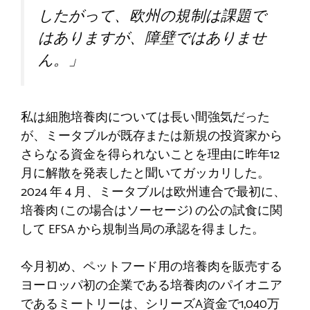
したがって、欧州の規制は課題で
はありますが、障壁ではありませ
ん。」 ​
私は細胞培養肉については長い間強気だった
が、ミータブルが既存または新規の投資家から
さらなる資金を得られないことを理由に昨年12
月に解散を発表したと聞いてガッカリした。
2024 年 4 月、ミータブルは欧州連合で最初に、
培養肉 (この場合はソーセージ) の公の試食に関
して EFSA から規制当局の承認を得ました。
今月初め、ペットフード用の培養肉を販売する
ヨーロッパ初の企業である培養肉のパイオニア
であるミートリーは、シリーズA資金で1,040万