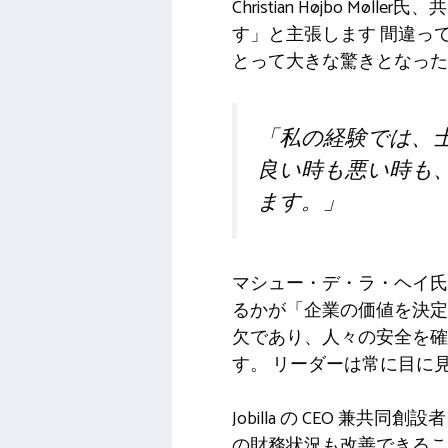
Christian Højbo Mø
す」と主張します
間違っ
とって大きな驚きとなった
「私の経験では、
良い時も悪い時も
ます。」
マシュー・デ・ラ・ヘイ氏、H
るかが「企業の価値を決
欠であり、人々の安全を
す。
リーダーは常に目に
Jobilla の CEO 兼共同創設者、
の財務状況も改善できるこ