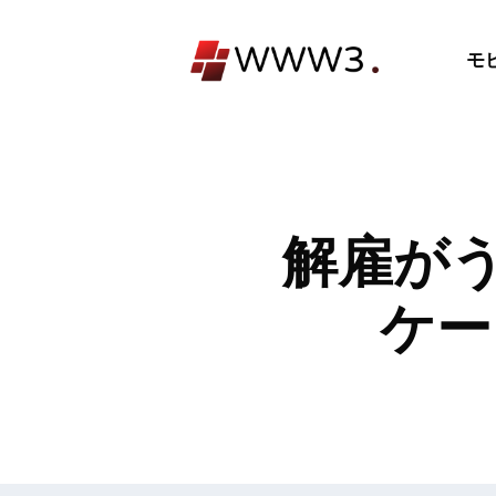
コ
ン
モ
テ
ン
ツ
へ
ス
キ
解雇がう
ッ
プ
ケー