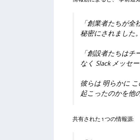
「創業者たちが全社
秘密にされました
「創設者たちはチ
なく Slack メ
彼らは
明らかに
こ
起こったのかを他
共有された 1 つの情報源: