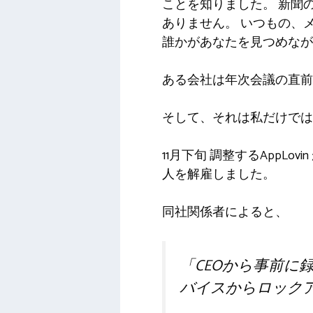
ことを知りました。
新聞
ありません。
いつもの
、
誰かがあなたを見つめながら
ある会社は年次会議の直
そして、それは私だけでは
11月下旬
調整する
AppLo
人を解雇しました。
同社関係者によると、
「CEOから事前
バイスからロック