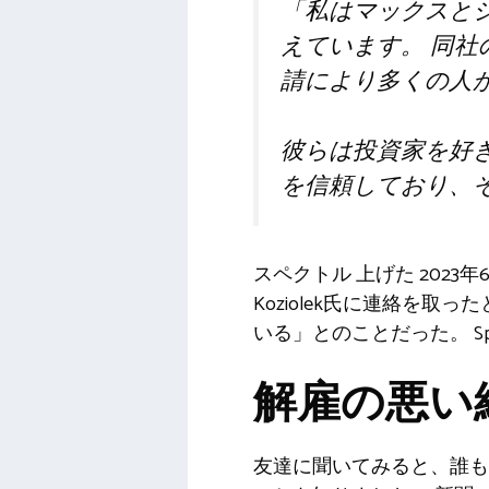
「私はマックスと
えています。
同社
請により多くの人
彼らは投資家を好
を信頼しており、
スペクトル
上げた
2023
Koziolek氏に連絡を
いる」とのことだった。
S
解雇の悪い
友達に聞いてみると、誰