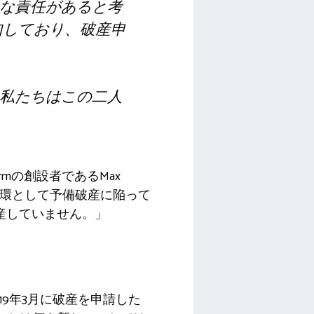
な責任があると考
如しており、破産申
私たちはこの二人
trmの創設者であるMax
の一環として予備破産に陥って
、破産していません。」
19年3月に破産を申請した