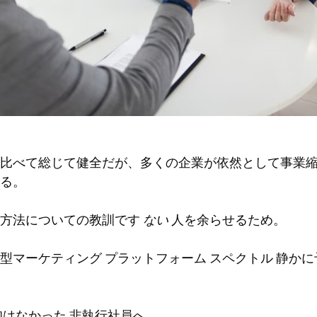
比べて総じて健全だが、多くの企業が依然として事業
る。
の方法についての教訓です
ない
人を余らせるため。
型マーケティング プラットフォーム
スペクトル
静かに
知はなかった
非執行社員へ。