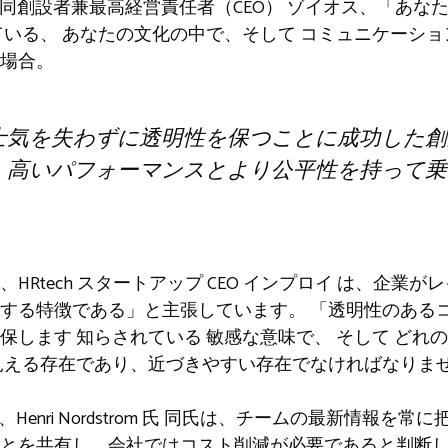
ller氏、共同創設者兼最高経営責任者（CEO）
ゾイオス
、「あな
ている、
あなたの文化の中で、そして
コミュニケーショ
場合。
士気を失わずに透明性を保つことに成功した創
、高いパフォーマンスとより公平性を持って乗
Rtech スタートアップ CEO
インプロイ
は、企業がレ
定する特徴である」と主張しています。
「透明性のある
確保します
知らされている
敏感な意味で
、
そして
どれの
見える存在であり、近づきやすい存在でなければなりま
Henri Nordstrom 氏
同氏は、チームの最新情報を常に
とを共有し、会社ではコスト削減が必要であると判断