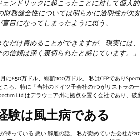
ジェンドリックに起こったことに対して個人的
の財務健全性については明らかに透明性が欠
が盲目になってしまったように思う。
きなだけ責めることができますが、現実には、
その信頼は深く裏切られたと感じています。」
年6月に650万ドル、総額1100万ドル。
私はCEPでありSpec
取ったところ、特に「当社のドイツ子会社の1つがリストラ
pectrm Ltd はデラウェア州に拠点を置く会社であり
経験は風土病である
もが持っている
悪い
解雇の話。
私が勤めていた会社が20