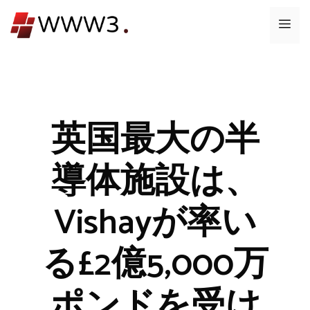
コ
メ
ン
テ
ニ
ン
ツ
ュ
へ
ス
英国最大の半
ー
キ
ッ
導体施設は、
プ
Vishayが率い
る£2億5,000万
ポンドを受け