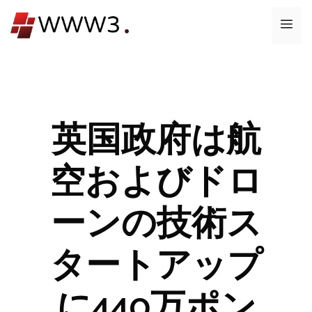
コ
メ
ン
テ
ニ
ン
ツ
ュ
へ
ス
英国政府は航
ー
キ
ッ
空およびドロ
プ
ーンの技術ス
タートアップ
に440万ポン