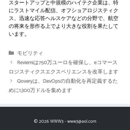
スタートアップと中規模のハイテク企業は、特
にラストマイル配信、オフショアロジスティク
ス、迅速な応答ヘルスケアなどの分野で、航空
の将来を形作る上でより大きな役割を果たして
います。
カ
モビリティ
テ
Reviemiは750万ユーロを確保し、eコマース
ゴ
ロジスティクスエクスペリエンスを改革します
リ
Qoveryは、DevOpsの自動化を再定義するた
ー
めに1,300万ドルを集めます
© 2026 WWW3 -
www3@aol.com