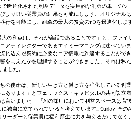
は、広大で断片化された利益データを実用的な洞察の単一の
びより良い従業員の結果を可能にします。オリジナルは
移行を可能にし、組織の最大の投資の1つを最適化しま
ことの最大の利点は、それが会話であることです」と、ファ
ニアディレクターであるエイミーマニングは述べていま
流れ込んだ契約に必要なコア情報に到達することがで
響を与えたかを理解することができました。それは私た
りました。
ちの使命は、新しい生き方と働き方を強化している創
にあります」とフェリックス・キャピタルの共同設立
は言いました。 「AIの採用において利益スペースは背
ために独自に立てられていると考えています… Cuidoとそ
ginはリーダーと従業員に福利厚生に力を与えるだけでな