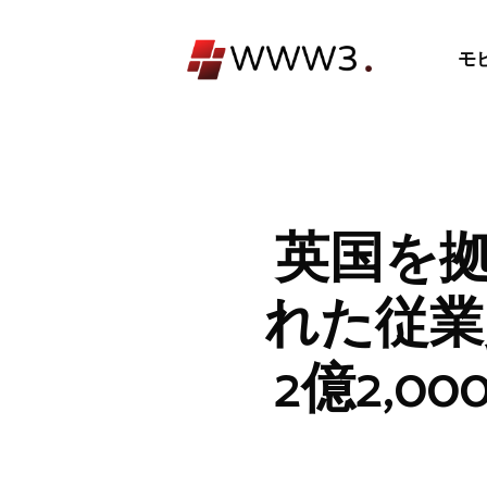
コ
ン
モ
テ
ン
ツ
へ
ス
キ
英国を拠
ッ
プ
れた従業
2億2,