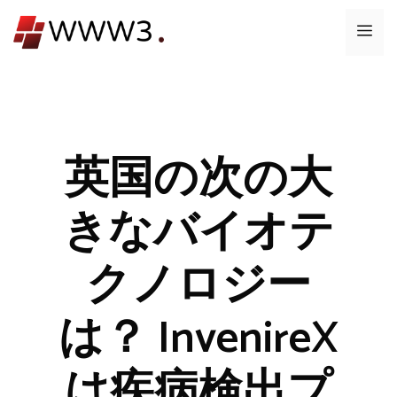
コ
メ
ン
テ
ニ
ン
ツ
ュ
へ
ス
英国の次の大
ー
キ
ッ
きなバイオテ
プ
クノロジー
は？ InvenireX
は疾病検出プ