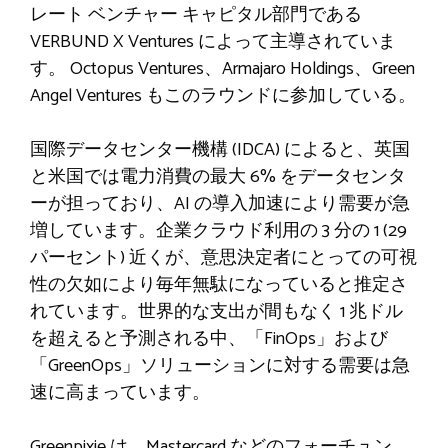
レート ベンチャー キャピタル部門である
VERBUND X Ventures によって主導されていま
す。 Octopus Ventures、Armajaro Holdings、Green
Angel Ventures もこのラウンドに参加している。
国際データセンター機構 (IDCA) によると、英国
と米国では電力消費の最大 6% をデータセンタ
ーが担っており、AI の導入加速により需要が急
増しています。企業クラウド利用の 3 分の 1 (29
パーセント) 近くが、意思決定者にとっての可視
性の欠如により毎年無駄になっていると推定さ
れています。世界的な支出が間もなく 1 兆ドル
を超えると予測される中、「FinOps」および
「GreenOps」ソリューションに対する需要は急
速に高まっています。
Greenpixie は、Mastercard などのフォーチュン