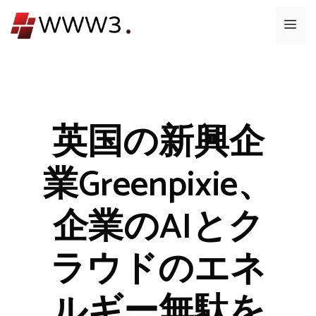
コ
メ
ン
テ
ニ
ン
ツ
ュ
へ
ス
英国の新興企
ー
キ
ッ
業Greenpixie、
プ
企業のAIとク
ラウドのエネ
ルギー無駄を