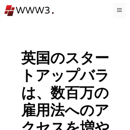
コ
メ
ン
テ
ニ
ン
ツ
ュ
へ
ス
英国のスター
ー
キ
ッ
トアップバラ
プ
は、数百万の
雇用法へのア
クセスを増や