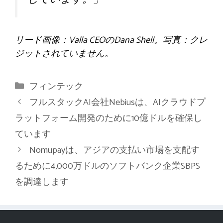
リード画像：Valla CEOのDana Shell。写真：クレ
ジットされていません。
カ
フィンテック
テ
フルスタックAI会社Nebiusは、AIクラウドプ
ゴ
ラットフォーム開発のために10億ドルを確保し
リ
ています
ー
Nomupayは、アジアの支払い市場を支配す
るために4,000万ドルのソフトバンク企業SBPS
を調達します