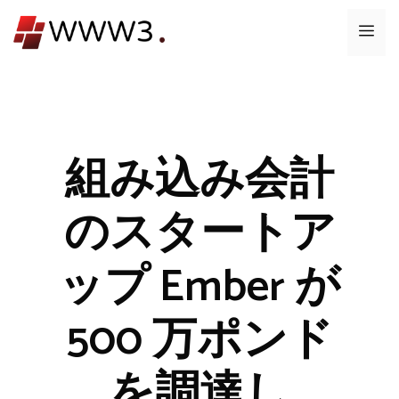
コ
メ
ン
テ
ニ
ン
ツ
ュ
へ
ス
組み込み会計
ー
キ
ッ
のスタートア
プ
ップ Ember が
500 万ポンド
を調達し