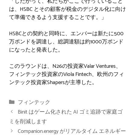
「したがって、私たちがここで行っていること
は、HSBC とその顧客が税金のデジタル化に向け
て準備できるよう支援することです。」
HSBCとの契約と同時に、エンバーは新たに500
万ポンドを調達し、総調達額は約1000万ポンド
になったと発表した。
このラウンドは、N26の投資家Valar Ventures、
フィンテック投資家のViola Fintech、欧州のフィ
ンテック投資家Shapersが主導した。
カ
フィンテック
テ
Binit はゲーム化された AI ゴミ追跡で家庭ゴ
ゴ
ミを削減します
リ
Companion.energy がリアルタイム エネルギー
ー