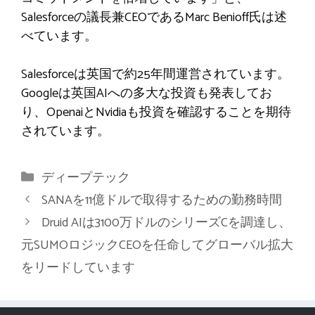
Salesforceの議長兼CEOであるMarc Benioff氏は述
べています。
Salesforceは英国で約25年間運営されています。
Googleは英国AIへの多大な投資も発表してお
り、OpenaiとNvidiaも投資を確認することを期待
されています。
カ
ディープテック
テ
SANAを11億ドルで取得するための勤務時間
ゴ
Druid AIは3100万ドルのシリーズCを調達し、
リ
元SUMOロジックCEOを任命してグローバル拡大
ー
をリードしています