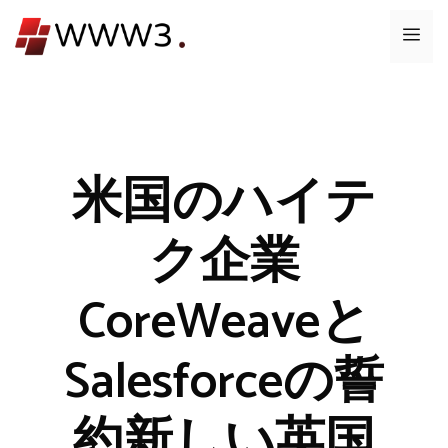
コ
メ
ン
テ
ニ
ン
ツ
ュ
へ
ス
米国のハイテ
ー
キ
ッ
ク企業
プ
CoreWeaveと
Salesforceの誓
約新しい英国