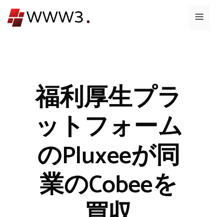
コ
メ
ン
テ
ニ
ン
ツ
ュ
へ
ス
福利厚生プラ
ー
キ
ッ
ットフォーム
プ
のPluxeeが同
業のCobeeを
買収