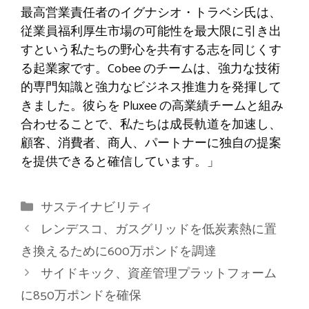
最高営業責任者のイグナシオ・トラベシ氏は、
従業員福利厚生市場の可能性を最大限に引き出
すという私たちの野心を共有する志を同じくす
る起業家です。Cobee のチームは、強力な技術
的専門知識と強力なビジネス推進力を発揮して
きました。彼らを Pluxee の高業績チームと組み
合わせることで、私たちは成長軌道を加速し、
顧客、消費者、商人、パートナーに独自の提案
を提供できると確信しています。」
カ
サステイナビリティ
テ
レンデスコ、ガスグリッドを低炭素熱に置
ゴ
き換えるために600万ポンドを調達
リ
サイドキック、資産管理プラットフォーム
ー
に850万ポンドを確保