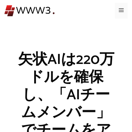
コ
メ
ン
テ
ニ
ン
ツ
ュ
へ
ス
矢状AIは220万
ー
キ
ッ
ドルを確保
プ
し、「AIチー
ムメンバー」
でチームをア