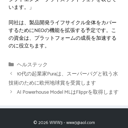
います。」
同社は、製品開発ライフサイクル全体をカバー
するためにNEOの機能を拡張する予定です。こ
の資金は、プラットフォームの成長を加速する
のに役立ちます。
カ
ヘルステック
テ
10代の起業家Puraは、スーパーバグと戦う水
ゴ
技術のために欧州地球賞を受賞します
リ
AI Powerhouse Model MLはFlipprを取得します
ー
© 2026 WWW3 -
www3@aol.com