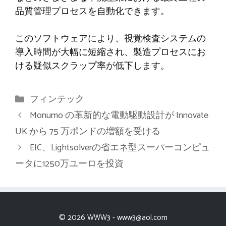
品質管理プロセスを自動化できます。
このソフトウェアにより、視覚検査システムの
導入時間が大幅に短縮され、製造プロセスにお
ける疑似スクラップ率が低下します。
カ
フィンテック
テ
Monumo の革新的な電動駆動設計が Innovate
ゴ
UK から 75 万ポンドの増額を受ける
リ
EIC、Lightsolverの省エネ型スーパーコンピュ
ー
ータに1250万ユーロを投資
© 2026 WWW3 -
www3@aol.com