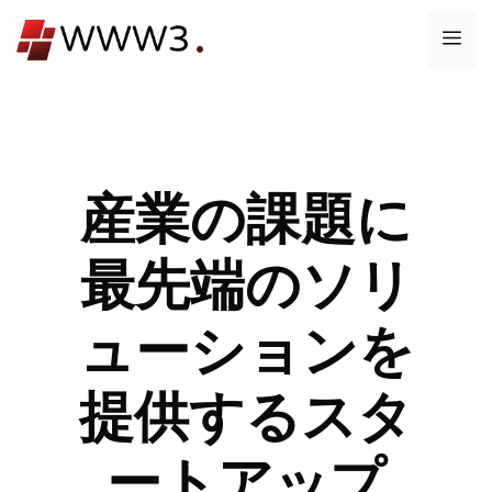
コ
メ
ン
テ
ニ
ン
ツ
ュ
へ
ス
産業の課題に
ー
キ
ッ
最先端のソリ
プ
ューションを
提供するスタ
ートアップ