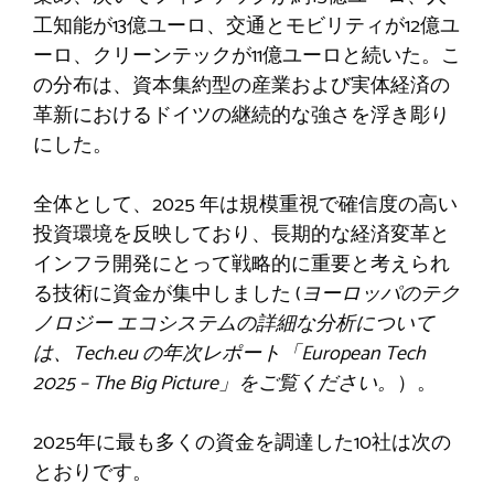
工知能が13億ユーロ、交通とモビリティが12億ユ
ーロ、クリーンテックが11億ユーロと続いた。こ
の分布は、資本集約型の産業および実体経済の
革新におけるドイツの継続的な強さを浮き彫り
にした。
全体として、2025 年は規模重視で確信度の高い
投資環境を反映しており、長期的な経済変革と
インフラ開発にとって戦略的に重要と考えられ
る技術に資金が集中しました (
ヨーロッパのテク
ノロジー エコシステムの詳細な分析について
は、Tech.eu の年次レポート「European Tech
2025 – The Big Picture」をご覧ください。
）。
2025年に最も多くの資金を調達した10社は次の
とおりです。