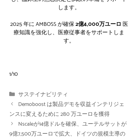
します。
2025 年に AMBOSS が確保
2億4,000万ユーロ
医
療知識を強化し、医療従事者をサポートしま
す。
1
/
10
カ
サステイナビリティ
テ
Demoboost は製品デモを収益インテリジェ
ゴ
ンスに変えるために 280 万ユーロを獲得
リ
Nscaleが14億ドルを確保、ユーテルサットが
ー
9億7,500万ユーロで拡大、ドイツの規模主導の