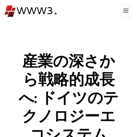
コ
メ
ン
テ
ニ
ン
ツ
ュ
へ
ス
産業の深さか
ー
キ
ッ
ら戦略的成長
プ
へ: ドイツのテ
クノロジーエ
コシステム