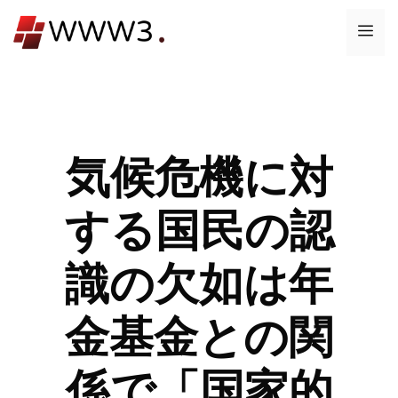
コ
メ
ン
テ
ニ
ン
ツ
ュ
へ
ス
気候危機に対
ー
キ
ッ
する国民の認
プ
識の欠如は年
金基金との関
係で「国家的