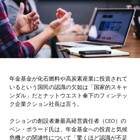
年金基金が化石燃料や高炭素産業に投資されて
いるという国民の認識の欠如は「国家的スキャ
ンダル」だとナットウエスト傘下のフィンテッ
ク企業クション社長は言う。
クションの創設者兼最高経営責任者（CEO）の
ベン・ポラード氏は、年金基金への投資と気候
危機との関連性について「驚くほど認識が不足