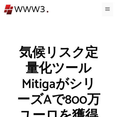
コ
メ
ン
テ
ニ
ン
ツ
ュ
へ
ス
気候リスク定
ー
キ
ッ
量化ツール
プ
Mitigaがシリ
ーズAで800万
ユーロを獲得