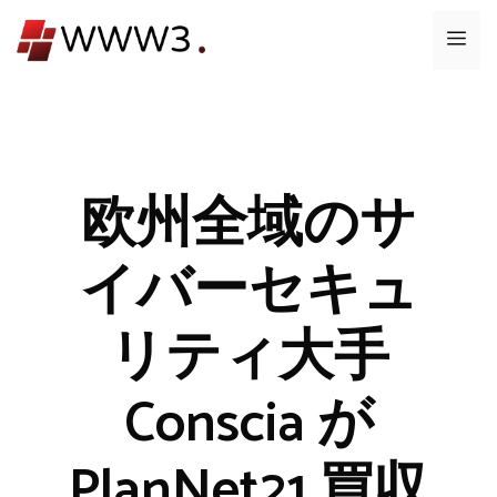
コ
メ
ン
テ
ニ
ン
ツ
ュ
へ
ス
欧州全域のサ
ー
キ
ッ
イバーセキュ
プ
リティ大手
Conscia が
PlanNet21 買収