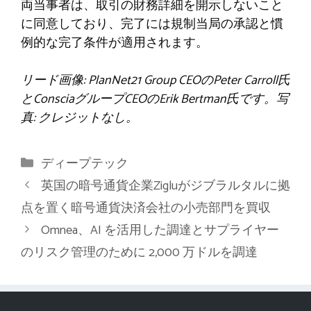
両当事者は、取引の財務詳細を開示しないこと
に同意しており、完了には規制当局の承認と慣
例的な完了条件が適用されます。
リード画像:
PlanNet21 Group CEOのPeter Carroll氏
とConsciaグループCEOのErik Bertman氏です。写
真: クレジットなし。
カ
ディープテック
テ
英国の暗号通貨企業Zigluがジブラルタルに拠
ゴ
点を置く暗号通貨決済会社の小売部門を買収
リ
Omnea、AI を活用した調達とサプライヤー
ー
のリスク管理のために 2,000 万ドルを調達