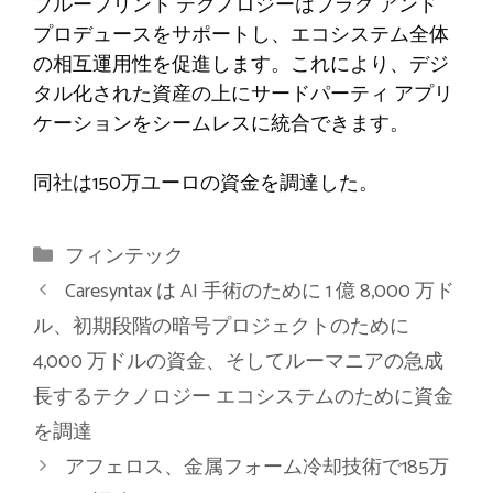
ブループリント テクノロジーはプラグ アンド
プロデュースをサポートし、エコシステム全体
の相互運用性を促進します。これにより、デジ
タル化された資産の上にサードパーティ アプリ
ケーションをシームレスに統合できます。
同社は150万ユーロの資金を調達した。
カ
フィンテック
テ
Caresyntax は AI 手術のために 1 億 8,000 万ド
ゴ
ル、初期段階の暗号プロジェクトのために
リ
4,000 万ドルの資金、そしてルーマニアの急成
ー
長するテクノロジー エコシステムのために資金
を調達
アフェロス、金属フォーム冷却技術で185万