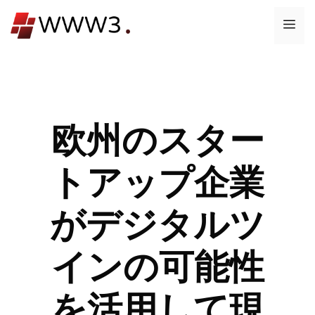
コ
メ
ン
テ
ニ
ン
ツ
ュ
へ
ス
欧州のスター
ー
キ
ッ
トアップ企業
プ
がデジタルツ
インの可能性
を活用して現