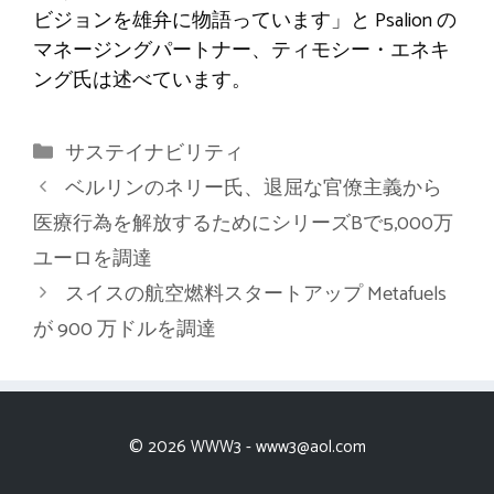
ビジョンを雄弁に物語っています」と Psalion の
マネージングパートナー、ティモシー・エネキ
ング氏は述べています。
カ
サステイナビリティ
テ
ベルリンのネリー氏、退屈な官僚主義から
ゴ
医療行為を解放するためにシリーズBで5,000万
リ
ユーロを調達
ー
スイスの航空燃料スタートアップ Metafuels
が 900 万ドルを調達
© 2026 WWW3 -
www3@aol.com