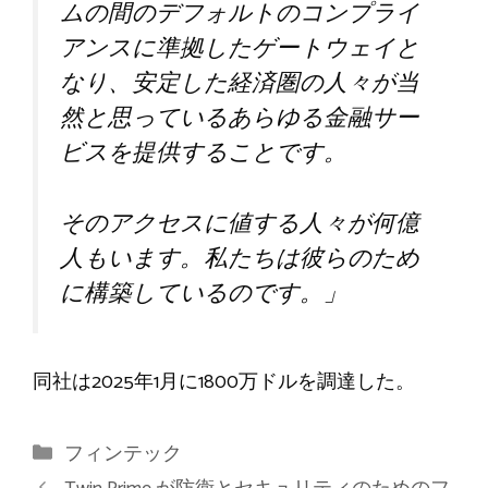
ムの間のデフォルトのコンプライ
アンスに準拠したゲートウェイと
なり、安定した経済圏の人々が当
然と思っているあらゆる金融サー
ビスを提供することです。
そのアクセスに値する人々が何億
人もいます。私たちは彼らのため
に構築しているのです。」
同社は2025年1月に1800万ドルを調達した。
カ
フィンテック
テ