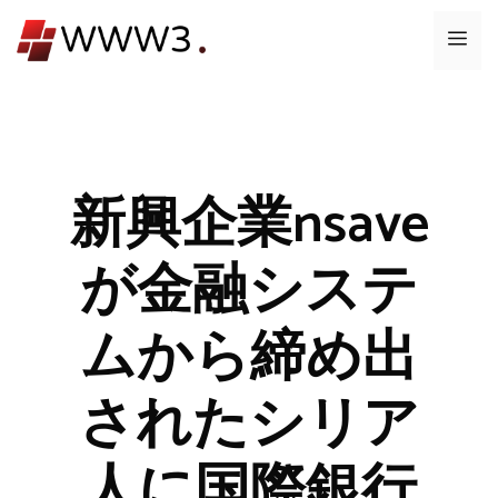
コ
メ
ン
テ
ニ
ン
ツ
ュ
へ
ス
新興企業nsave
ー
キ
ッ
が金融システ
プ
ムから締め出
されたシリア
人に国際銀行