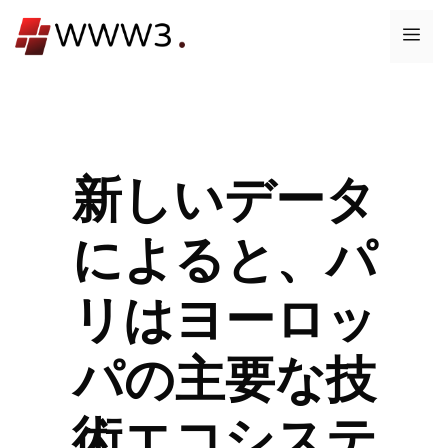
コ
メ
ン
テ
ニ
ン
ツ
ュ
へ
ス
新しいデータ
ー
キ
ッ
によると、パ
プ
リはヨーロッ
パの主要な技
術エコシステ