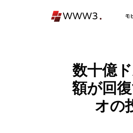
コ
ン
モ
テ
ン
ツ
へ
ス
キ
数十億ド
ッ
プ
額が回復
オの