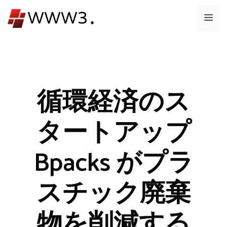
コ
メ
ン
テ
ニ
ン
ツ
ュ
へ
ス
循環経済のス
ー
キ
ッ
タートアップ
プ
Bpacks がプラ
スチック廃棄
物を削減する