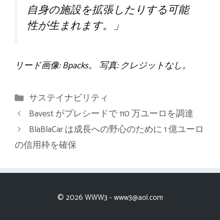
自身の施設を拡張したりする可能
性が生まれます。」
リード画像: Bpacks。 写真: クレジットなし。
カ
サステイナビリティ
テ
Bavest がプレシードで 110 万ユーロを調達
ゴ
BlaBlaCar は成長への野心のために 1 億ユーロ
リ
の信用枠を確保
ー
© 2026 WWW3 -
www3@aol.com