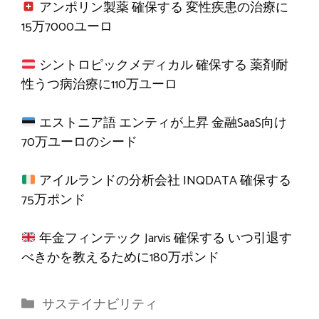
アンポリン製薬
確保する
変性疾患の治療に
15万7000ユーロ
シントロピックメディカル
確保する
薬剤耐
性うつ病治療に110万ユーロ
エストニア語
エンティが上昇
金融SaaS向け
70万ユーロのシード
アイルランドの分析会社 INQDATA
確保する
75万ポンド
年金フィンテック Jarvis
確保する
いつ引退す
べきかを教えるために180万ポンド
カ
サステイナビリティ