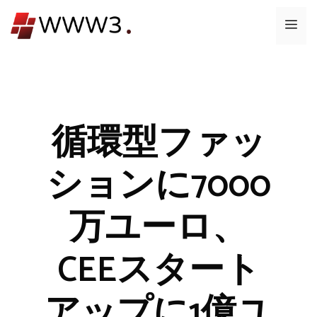
コ
メ
ン
テ
ニ
ン
ツ
ュ
へ
ス
循環型ファッ
ー
キ
ッ
ションに7000
プ
万ユーロ、
CEEスタート
アップに1億ユ