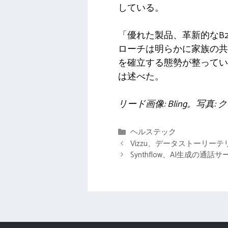
している。
「優れた製品、革新的なB2
ローチは明らかに家族の共
を確立する態勢が整っていま
は述べた。
リード画像: Bling。写真
カ
ヘルステック
テ
Vizzu、データストーリー
ゴ
Synthflow、AI生成の通
リ
ー