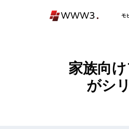
コ
ン
モ
テ
ン
ツ
へ
ス
キ
家族向け
ッ
プ
がシリ