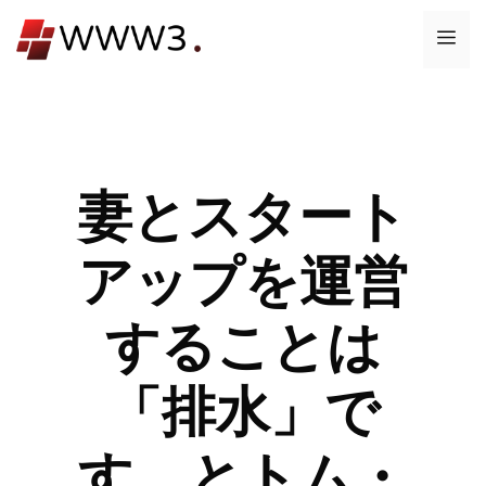
コ
メ
ン
テ
ニ
ン
ツ
ュ
へ
ス
妻とスタート
ー
キ
ッ
アップを運営
プ
することは
「排水」で
す、とトム・