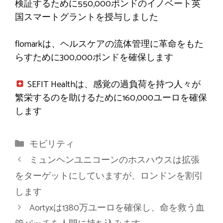
検証するために550,000ポンドのイノベート英
国スマートグラントを授与しました
flomarkは、ヘルスケアの流体管理に革命をもた
らすために300,000ポンドを確保します
SEFIT Healthは、感覚の過負荷を持つ人々が
繁栄するのを助けるために160,000ユーロを確保
します
カ
モビリティ
テ
ミュンヘンユニコーンのホスハウスは拡張
ゴ
をターゲットにしていますが、ロンドンを割引
リ
します
ー
Aortyxは1380万ユーロを確保し、命を救う血