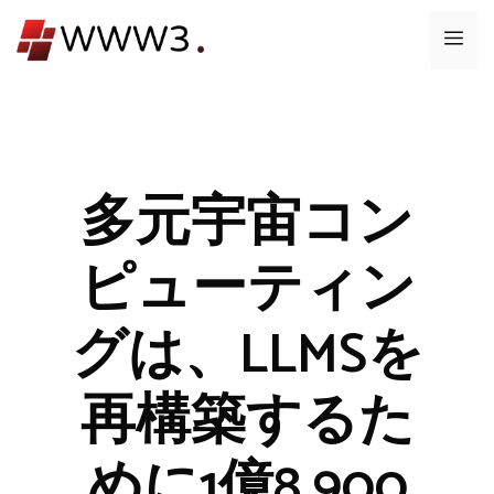
コ
メ
ン
テ
ニ
ン
ツ
ュ
へ
ス
多元宇宙コン
ー
キ
ッ
ピューティン
プ
グは、LLMSを
再構築するた
めに1億8,900