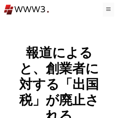
コ
メ
ン
テ
ニ
ン
ツ
ュ
へ
ス
報道による
ー
キ
ッ
と、創業者に
プ
対する「出国
税」が廃止さ
れる