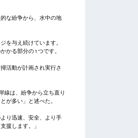
史的な紛争から、水中の地
ージを与え続けています。
かる部分の 1 つです。
清掃活動が計画され実行さ
海岸線は、紛争から立ち直り
ことが多い」と述べた。
のより迅速、安全、より手
う支援します。」