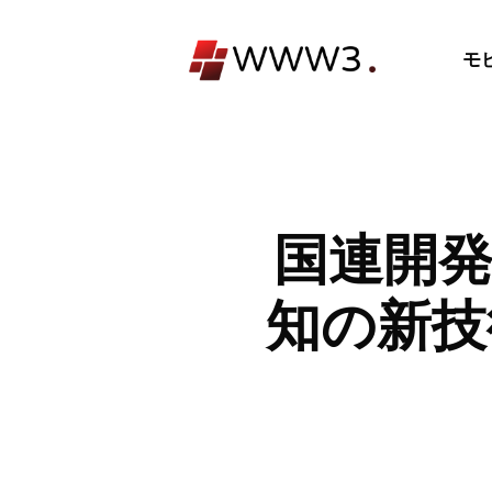
コ
ン
モ
テ
ン
ツ
へ
ス
キ
国連開発
ッ
プ
知の新技