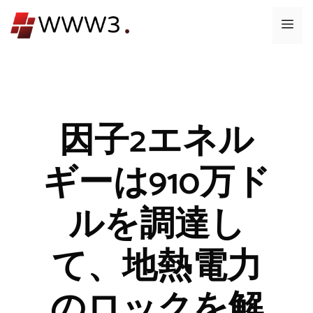
コ
メ
ン
テ
ニ
ン
ツ
ュ
へ
ス
因子2エネル
ー
キ
ッ
ギーは910万ド
プ
ルを調達し
て、地熱電力
のロックを解