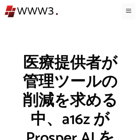
コ
メ
ン
テ
ニ
ン
ツ
ュ
へ
ス
医療提供者が
ー
キ
ッ
管理ツールの
プ
削減を求める
中、a16z が
Prosper AI を