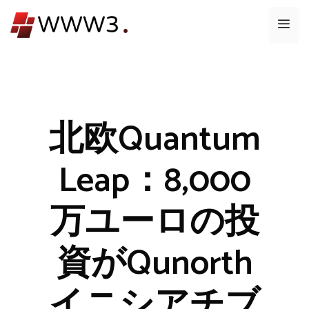
コ
メ
ン
テ
ニ
ン
ツ
ュ
へ
ス
北欧Quantum
ー
キ
ッ
Leap：8,000
プ
万ユーロの投
資がQunorth
イニシアチブ