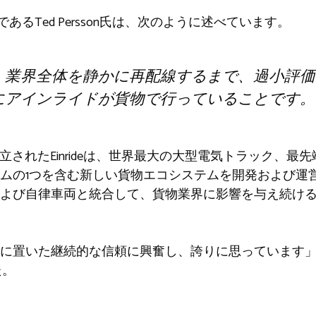
ナーであるTed Persson氏は、次のように述べています。
、業界全体を静かに再配線するまで、過小評価
にアインライドが貨物で行っていることです。
設立されたEinrideは、世界最大の大型電気トラック、最先
ムの1つを含む新しい貨物エコシステムを開発および運営し
よび自律車両と統合して、貨物業界に影響を与え続け
置いた継続的な信頼に興奮し、誇りに思っています」と、Ei
た。