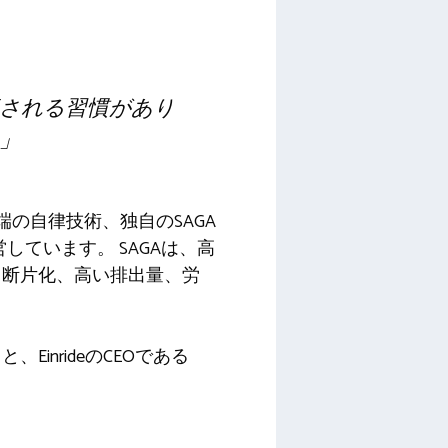
される習慣があり
」
端の自律技術、独自のSAGA
ています。 SAGAは、高
る断片化、高い排出量、労
nrideのCEOである