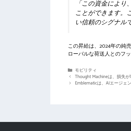
「この資金により
ことができます。
い信頼のシグナル
この昇給は、2024年の
ローバルな荷送人とのフッ
カ
モビリティ
テ
Thought Machineは
ゴ
Emblematicは、AI
リ
ー