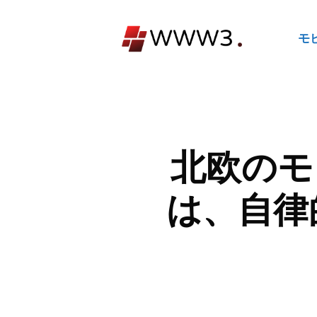
コ
ン
モ
テ
ン
ツ
へ
ス
キ
北欧のモ
ッ
プ
は、自律