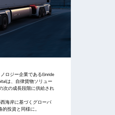
ー企業であるEinride
talは、自律貨物ソリュー
eの次の成長段階に供給され
国の西海岸に基づくグローバ
略的投資と同様に。