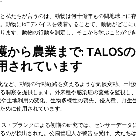
と私たちが言うのは、動物は何十億年もの間地球上に
。動物にIoTデバイスを装着することで、動物がどこに
ります。動物の行動を測定し、そこから学ぶことがで
から農業まで: TALOS
用されています
化など、動物の行動経路を変えるような気候変動、土地
る洞察を提供します。外来種や感染症の蔓延を監視し
候や土地利用の変化、生物多様性の喪失、侵入種、野生
ために使用されています。
クス・プランクによる初期の研究では、センサーデータ
るのが検出された。公園管理人が警告を受け、犬たち