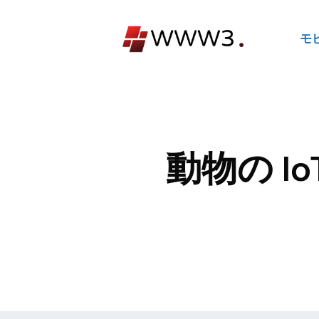
コ
ン
モ
テ
ン
ツ
へ
ス
キ
動物の Io
ッ
プ