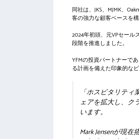
同社は、JKS、MJMK、Oakma
客の強力な顧客ベースを構
2024年初頭、元VPセールスE
段階を推進しました。
YFMの投資パートナーである
る計画を備えた印象的なビ
「ホスピタリティ業
ェアを拡大​​し、
います。
Mark Jense