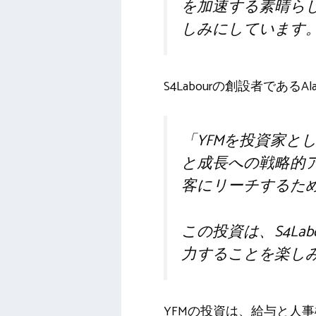
を加速する素晴ら
しみにしています
S4Labourの創設者であるAl
「YFMを投資家と
と成長への戦略的
客にリーチするた
この投資は、S4L
力することを楽し
YFMの投資は、給与と人