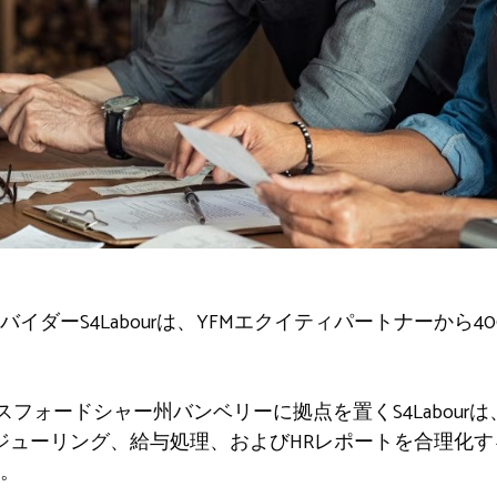
イダーS4Labourは、YFMエクイティパートナーから
クスフォードシャー州バンベリーに拠点を置くS4Labou
ジューリング、給与処理、およびHRレポートを合理化する
。