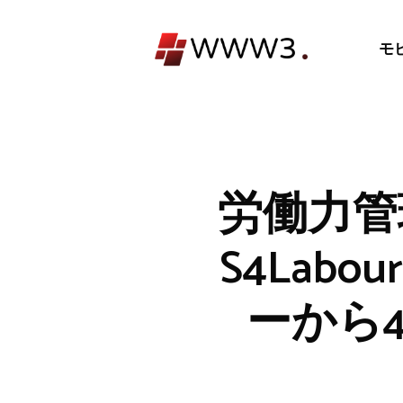
コ
ン
モ
テ
ン
ツ
へ
ス
キ
労働力管
ッ
プ
S4Lab
ーから