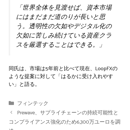
「世界全体を見渡せば、資本市場
にはまだまだ道のりが長いと思
う。透明性の欠如やデジタル化の
欠如に苦しみ続けている資産クラ
スを厳選することはできる。」
同氏は、市場は5年前と比べて現在、LoopF​​Xの
ような提案に対して「はるかに受け入れやす
い」と語る。
カ
フィンテック
テ
Prewave、サプライチェーンの持続可能性と
ゴ
コンプライアンス強化のため6,300万ユーロを調
リ