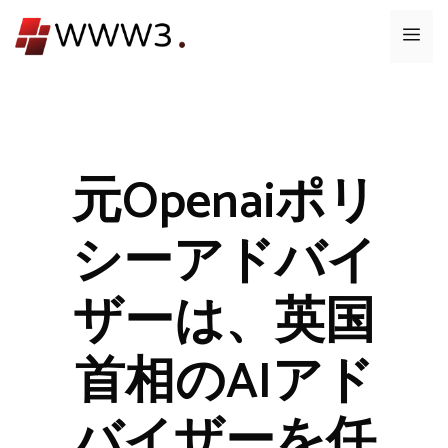
コ
メ
ン
テ
ニ
ン
ツ
ュ
へ
ス
元Openaiポリ
ー
キ
ッ
シーアドバイ
プ
ザーは、英国
首相のAIアド
バイザーを任