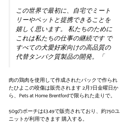
この世界で最初に、自宅でミート
リーやペットと提携できることを
嬉しく思います。
私たちのために
これは私たちの仕事の継続です
で
すべての犬愛好家向けの高品質の
代替タンパク質製品の開発。
「
肉の鶏肉を使用して作成されたパックで作られ
たひよこの咬傷は販売されます
2月7日金曜日か
ら
、Pets at Home Brentfordで限られた走りで。
50gのポーチは£3.49で販売されており、約750ユ
ニットが利用できます
購入する
。