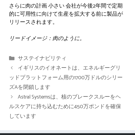
さらに肉の計画
小さい
会社が今後2年間で定期
的に可用性に向けて生産を拡大する前に製品が
リリースされます。
リードイメージ：肉のように。
カ
サステイナビリティ
テ
イギリスのイオネートは、エネルギーグリ
ゴ
ッドプラットフォーム用の1700万ドルのシリー
リ
ズAを閉鎖します
ー
Astral Systemsは、核のブレークスルーをヘ
ルスケアに持ち込むために450万ポンドを確保
しています