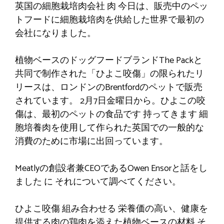
英国の細胞栽培肉会社
肉
今日は、販売中のペッ
トフードに細胞栽培肉を供給した世界で最初の
会社になりました。
植物ベースのドッグフードブランドThe Packと
共同で制作された「ひよこ咬傷」の限られたリ
リースは、ロンドンのBrentfordのペットで販売
されています。
2月7日金曜日から
。ひよこの咬
傷は、最初のペットの食品です
持ってきます
細
胞培養肉を使用して作られた英国での一般的な
消費のために市場に出回っています。
Meatlyの創設者兼CEOであるOwen Ensorと話をし
ました
に
それについて調べてください。
ひよこ咬傷
組み合わせる
栄養価の高い、健康を
提供する肉の鶏肉を添えた植物ベースの材料
そ