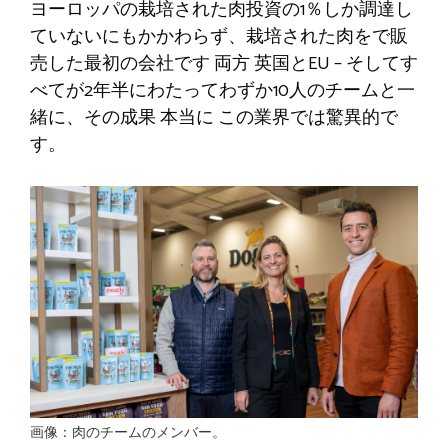
ヨーロッパの栽培された肉投資の1％しか調達し
ていないにもかかわらず、栽培された肉をで販
売した最初の会社です
両方
英国とEU – そしてす
べてが2年半にわたってわずか10人のチームと一
緒に、その成果
本当に
この業界では驚異的で
す。
画像：肉のチームのメンバー。