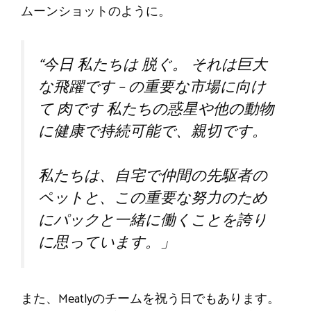
ムーンショットのように。
“今日
私たちは
脱ぐ。
それは巨大
な飛躍です
–
の重要な市場に向け
て
肉です
私たちの惑星や他の動物
に健康で持続可能で、親切です。
私たちは、自宅で仲間の先駆者の
ペットと、この重要な努力のため
にパックと一緒に働くことを誇り
に思っています。」
また、Meatlyのチームを祝う日でもあります。