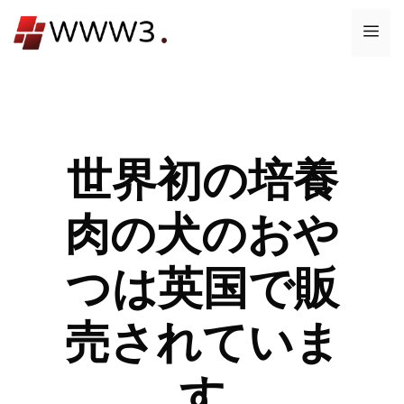
コ
メ
ン
テ
ニ
ン
ツ
ュ
へ
ス
世界初の培養
ー
キ
ッ
肉の犬のおや
プ
つは英国で販
売されていま
す