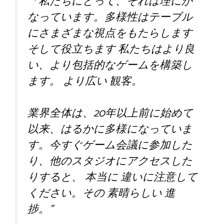
「私たちにとって、それは理にか
なっています。多様性はテーブル
にさまざまな視点をもたらします
そして役立ちます
私たちはより良
い、より包括的なゲームを構築し
ます。
より広い
観客。
業界全体は、20年以上前に始めて
以来、はるかに多様になっていま
す。今すぐゲーム会議に参加した
り、他のスタジオにアクセスした
りすると、
本当に
違いに注意して
ください。その
素晴らしい
進
捗。”