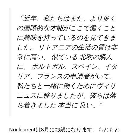
「近年、私たちはまた、より多く
の国際的な才能がここで働くこと
に興味を持っているのを見てきま
した。
リトアニアの生活の質は非
常に高い、
似ている
北欧の隣人
に。
ポルトガル、スペイン、イタ
リア、フランスの申請者がいて、
私たちと一緒に働くためにヴィリ
ニュスに移りましたが、彼らは落
ち着きました
本当に
良い。”
Nordcurrentは8月に23歳になります。もともと