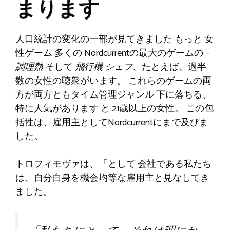
まります
人口統計の変化の一部が見てきました
もっと
女
性ゲーム
多くの
Nordcurrentの最大のゲームの –
調理熱
そして
飛行機
シェフ
、たとえば、過半
数の女性の聴衆がいます。
これらのゲームの両
方が両方ともタイム管理ジャンル
下に落ちる
、
特に人気があります
と
21歳以上の女性。
この包
括性は、雇用主としてNordcurrentにまで及びま
した。
トロフィモヴァは、「
として
会社である私たち
は、自分自身を機会均等な雇用主と見なしてき
ました。