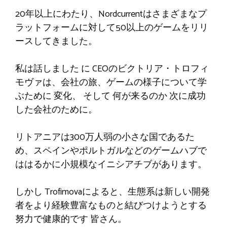
20年以上にわたり、Nordcurrentはさまざまなプ
ラットフォームに対して50以上のゲームをリリ
ースしてきました。
私は話しました
に
CEOのビクトリア・トロフィ
モヴァは、会社の旅、ゲームの様子について学
ぶために
変化
、 そして
何が来るのか
次に成功
した会社のために。
リトアニアは300万人弱の小さな国であるた
め、スペインやポルトガルなどのゲームハブで
ははるかに小規模なイニシアチブがあります。
しかし
Trofimovaによると、生態系は新しい開発
者をより経験豊富なものと結びつけようとする
努力で健康的です
皆さん
。