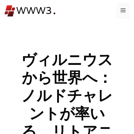
コ
メ
ン
テ
ニ
ン
ツ
ュ
へ
ス
ヴィルニウス
ー
キ
ッ
から世界へ：
プ
ノルドチャレ
ントが率い
る、リトアニ