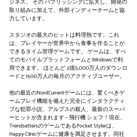
ジネス、
その
パブリッシングに拡大し、開発の
取り組みに加えて、外部インディーチームと協
力しています。
スタジオの最大のヒットは料理熱です。これ
は、プレイヤーが世界中から食事を作ることが
できるタイム管理ゲームです。
ゲームは、すべ
てのモバイルプラットフォームとWindowsで利
用できます。
ほとんど
2億5,000万人のダウンロ
ードと1500万人の毎月のアクティブユーザー。
他の最近のNordCurrentゲームには、驚くべきゲ
ームプレイ機能を備えた完全にインタラクティ
ブな犯罪小説、アルプスの殺人、最新のスーパ
ーヒットが含まれます
–
飛行機
シェフ！現在、
TrendsettersのゲームであるPocket Stylerは、
Happy Clinicゲームに健康を満足させます。同社