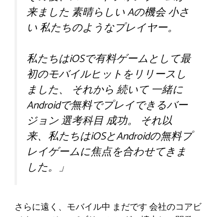
来ました
素晴らしい
Aの機会
小さ
い
私たちのようなプレイヤー。
私たちはiOSで有料ゲームとして最
初のモバイルヒットをリリースし
ました、
それから
続いて
一緒に
Androidで無料でプレイできるバー
ジョン
選考科目
成功。
それ以
来、私たちはiOSとAndroidの無料プ
レイゲームに焦点を合わせてきま
した。」
さらに遠く
、モバイル中
まだです
会社のコアビ